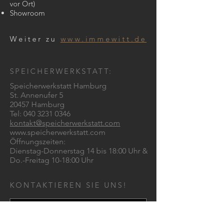
vor Ort)
Showroom
Weiter zu
www.immewitt.de
SPEICHERWERKSTATT:
Speicherwerkstatt Hamburg
St. Annenufer 5
20457 Hamburg
Tel:
040 3231 0346
kontakt@speicherwerkstatt.com
www.speicherwerkstatt.com
Öffnungszeiten:
Dienstag-Donnerstag 14 bis 18:00 Uhr &
Do.-Freitag 10-18:00 Uhr
KONTAKTIEREN SIE UNS!