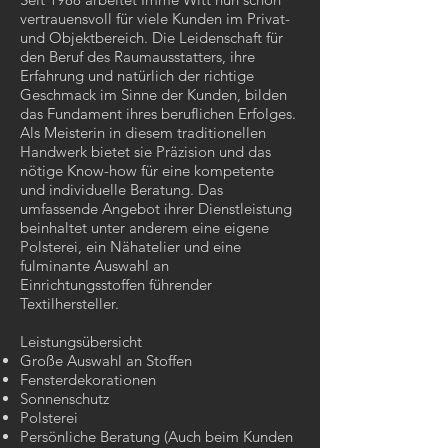
vertrauensvoll für viele Kunden im Privat-
und Objektbereich. Die Leidenschaft für
den Beruf des Raumausstatters, ihre
Erfahrung und natürlich der richtige
Geschmack im Sinne der Kunden, bilden
das Fundament ihres beruflichen Erfolges.
Als Meisterin in diesem traditionellen
Handwerk bietet sie Präzision und das
nötige Know-how für eine kompetente
und individuelle Beratung. Das
umfassende Angebot ihrer Dienstleistung
beinhaltet unter anderem eine eigene
Polsterei, ein Nähatelier und eine
fulminante Auswahl an
Einrichtungsstoffen führender
Textilhersteller.
Leistungsübersicht
Große Auswahl an Stoffen
Fensterdekorationen
Sonnenschutz
Polsterei
Persönliche Beratung (Auch beim Kunden