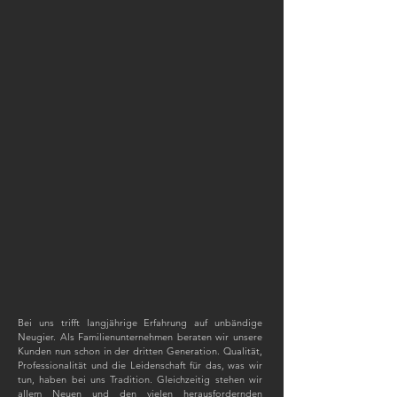
Bei uns trifft langjährige Erfahrung auf unbändige
Neugier. Als Familienunternehmen beraten wir unsere
Kunden nun schon in der dritten Generation. Qualität,
Professionalität und die Leidenschaft für das, was wir
tun, haben bei uns Tradition. Gleichzeitig stehen wir
allem Neuen und den vielen herausfordernden