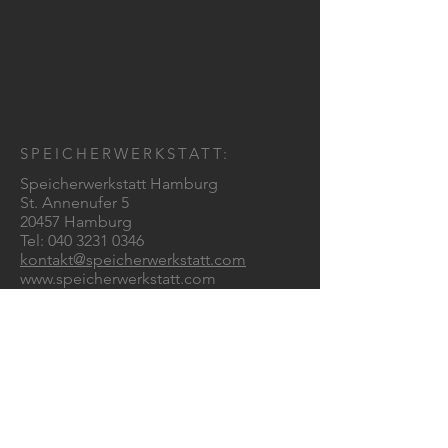
SPEICHERWERKSTATT:
Speicherwerkstatt Hamburg
St. Annenufer 5
20457 Hamburg
Tel:
040 3231 0346
kontakt@speicherwerkstatt.com
www.speicherwerkstatt.com
Öffnungszeiten:
Dienstag-Donnerstag 14 bis 18:00 Uhr &
Do.-Freitag 10-18:00 Uhr
KONTAKTIEREN SIE UNS!