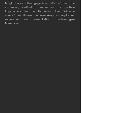
Möglichkeiten offen gegenüber. Wir möchten Sie
inspirieren, ausführlich beraten und mit großem
Engagement bei der Umsetzung Ihrer Wünsche
unterstützen. Unserem eigenen Anspruch verpflichtet
verwenden wir ausschließlich hochwertigste
Materialien.