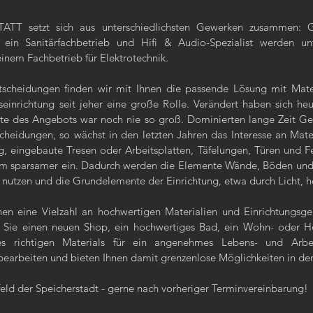
T setzt sich aus unterschiedlichsten Gewerken zusammen: Glase
 ein Sanitärfachbetrieb und Hifi & Audio-Spezialist werden unt
einem Fachbetrieb für Elektrotechnik.
sentscheidungen finden wir mit Ihnen die passende Lösung mit Mat
einrichtung seit jeher eine große Rolle. Verändert haben sich he
ite des Angebots war noch nie so groß. Dominierten lange Zeit 
cheidungen, so wächst in den letzten Jahren das Interesse an Mat
 eingebaute Tresen oder Arbeitsplatten, Täfelungen, Türen und Fe
m sparsamer ein. Dadurch werden die Elemente Wände, Böden und Ob
 nutzen und die Grundelemente der Einrichtung, etwa durch Licht, 
 eine Vielzahl an hochwertigen Materialien und Einrichtungsge
b Sie einen neuen Shop, ein hochwertiges Bad, ein Wohn- oder H
s richtigen Materials für ein angenehmes Lebens- und Arbeit
 bearbeiten und bieten Ihnen damit grenzenlose Möglichkeiten in de
eld der Speicherstadt - gerne nach vorheriger Terminvereinbarung!