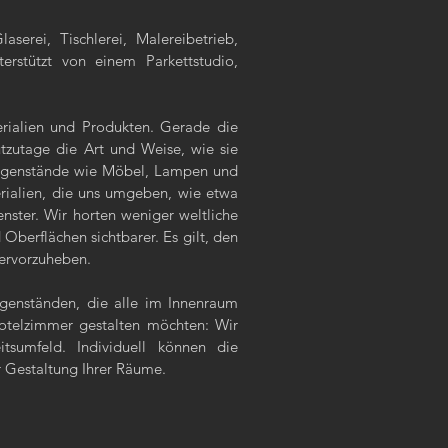
rei, Tischlerei, Malereibetrieb,
erstützt von einem Parkettstudio,
erialien und Produkten. Gerade die
utzutage die Art und Weise, wie sie
Gegenstände wie Möbel, Lampen und
erialien, die uns umgeben, wie etwa
nster. Wir horten weniger weltliche
erflächen sichtbarer. Es gilt, den
hervorzuheben.
genständen, die alle im Innenraum
otelzimmer gestalten möchten: Wir
sumfeld. Individuell können die
r Gestaltung Ihrer Räume.