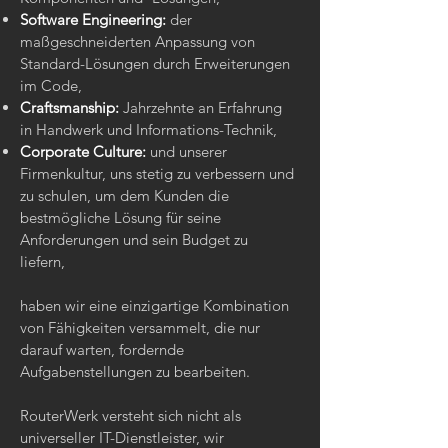
Software Engineering:
der
maßgeschneiderten Anpassung von
Standard-Lösungen durch Erweiterungen
im Code,
Craftsmanship:
Jahrzehnte an Erfahrung
in Handwerk und Informations-Technik,
Corporate Culture:
und unserer
Firmenkultur, uns stetig zu verbessern und
zu schulen, um dem Kunden die
bestmögliche Lösung für seine
Anforderungen und sein Budget zu
liefern,
haben wir eine einzigartige Kombination
von Fähigkeiten versammelt, die nur
darauf warten, fordernde
Aufgabenstellungen zu bearbeiten.
RouterWerk versteht sich nicht als
universeller IT-Dienstleister, wir