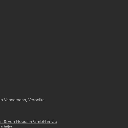
n Vennemann, Veronika
hn & von Hoesslin GmbH & Co
e Witt