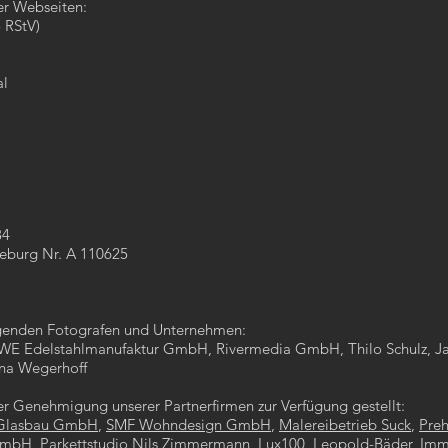
ser Webseiten:
 RStV)
al
:
84
neburg Nr. A 110625
olgenden Fotografen und Unternehmen:
E Edelstahlmanufaktur GmbH, Rivermedia GmbH, Thilo Schulz, Ja
nna Wegerhoff
her Genehmigung unserer Partnerfirmen zur Verfügung gestellt:
 Glasbau GmbH
,
SMF Wohndesign GmbH
,
Malereibetrieb Suck
,
Pre
 GmbH
,
Parkettstudio Nils Zimmermann
,
Lux100
, Leopold-Bäder,
Imm