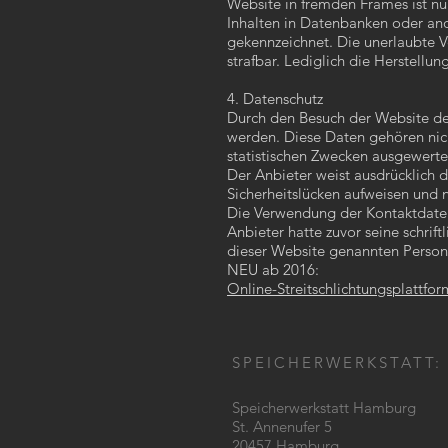
Website in fremden Frames ist nur
Inhalten in Datenbanken oder and
gekennzeichnet. Die unerlaubte Ve
strafbar. Lediglich die Herstell
4. Datenschutz
Durch den Besuch der Website des
werden. Diese Daten gehören nic
statistischen Zwecken ausgewerte
Der Anbieter weist ausdrücklich d
Sicherheitslücken aufweisen und n
Die Verwendung der Kontaktdaten 
Anbieter hatte zuvor seine schrift
dieser Website genannten Person
NEU ab 2016:
Online-Streitschlichtungsplattfor
SPEICHERWERKSTATT:
Speicherwerkstatt Hamburg
St. Annenufer 5
20457 Hamburg