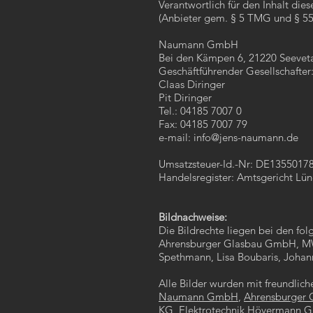
Verantwortlich für den Inhalt die
(Anbieter gem. § 5 TMG und § 55
Naumann GmbH
Bei den Kämpen 6, 21220 Seevet
Geschäftführender Gesellschafter
Claas Diringer
Pit Diringer
Tel.: 04185 7007 0
Fax: 04185 7007 79
e-mail: info@jens-naumann.de
Umsatzsteuer-Id.-Nr: DE1355017
Handelsregister: Amtsgericht Lü
Bildnachweise:
Die Bildrechte liegen bei den f
Ahrensburger Glasbau GmbH, MW
Spethmann, Lisa Boubaris, Joha
Alle Bilder wurden mit freundlic
Naumann GmbH
,
Ahrensburger
KG
,
Elektrotechnik Hövermann