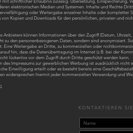
 mit schriftlicher Erlaubnis zulässig. Übersetzung, Einspeicherung,
eren elektronischen Medien und Systemen. Inhalte und Rechte Dritte
rvielfältigung oder Weitergabe einzelner Inhalte oder kompletter Se
ung von Kopien und Downloads für den persönlichen, privaten und nic
 Anbieters können Informationen über den Zugriff (Datum, Uhrzeit, 
ht zu den personenbezogenen Daten, sondern sind anonymisiert. Sie
t. Eine Weitergabe an Dritte, zu kommerziellen oder nichtkommerziel
arauf hin, dass die Datenübertragung im Internet (z.B. bei der Kom
icht lückenlos vor dem Zugriff durch Dritte geschützt werden kann.
des Impressums zur gewerblichen Werbung ist ausdrücklich nicht e
liche Einwilligung erteilt oder es besteht bereits eine Geschäftsbezi
en widersprechen hiermit jeder kommerziellen Verwendung und Wei
m
KONTAKTIEREN SIE