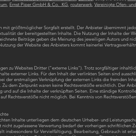
rium
,
Ernst Piper GmbH & Co. KG
,
routerwerk
,
Vereinigte Ofen- u
n mit größtmöglicher Sorgfalt erstellt. Der Anbieter übernimmt jed
Aktualität der bereitgestellten Inhalte. Die Nutzung der Inhalte der 
eichnete Beiträge geben die Meinung des jeweiligen Autors und ni
 Nutzung der Website des Anbieters kommt keinerlei Vertragsverhäl
en zu Websites Dritter ("externe Links"). Trotz sorgfältiger inhaltl
alte externer Links. Für den Inhalt der verlinkten Seiten sind aussch
bei der erstmaligen Verknüpfung der externen Links die fremden Inha
Zu dem Zeitpunkt waren keine Rechtsverstöße ersichtlich. Der Anbiet
 und auf die Inhalte der verknüpften Seiten. Eine ständige Kontrolle
auf Rechtsverstöße nicht möglich. Bei Kenntnis von Rechtsverstöße
echte
lichten Inhalte unterliegen dem deutschen Urheber- und Leistungssc
t nicht zugelassene Verwertung bedarf der vorherigen schriftlichen
ilt insbesondere für Vervielfältigung, Bearbeitung, Gebrauch ist erla