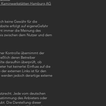
nd Kaminwerkstätten Hamburg AG
och keine Gewähr für die
Website erfolgt auf eigeneGefahr
cht immer die Meinung des
tnis zwischen dem Nutzer und dem
icher Kontrolle übernimmt der
ließlich deren Betreiber
lte daraufhin überprüft, ob
er hat keinerlei Einfluss auf die
 der externen Links ist für den
n werden jedoch derartige externe
hutzrecht. Jede vom deutschen
 Zustimmung des Anbieters oder
ubt. Die Darstellung dieser