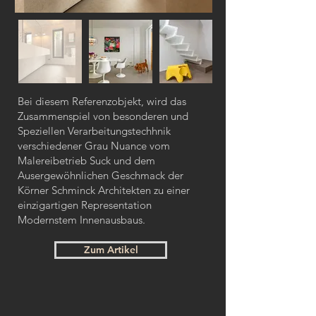
Bei diesem Referenzobjekt, wird das
Zusammenspiel von besonderen und
Speziellen Verarbeitungstechhnik
verschiedener Grau Nuance vom
Malereibetrieb Suck und dem
Ausergewöhnlichen Geschmack der
Körner Schminck Architekten zu einer
einzigartigen Representation
Modernstem Innenausbaus.
Zum Artikel