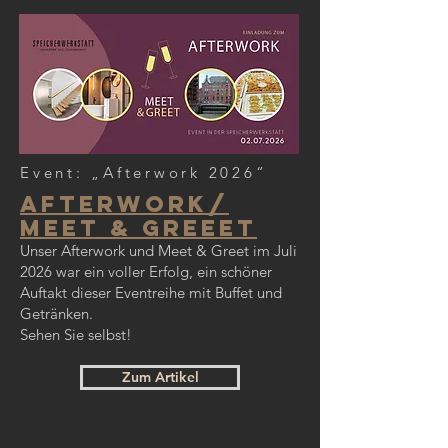
Event: „Afterwork 2026“
Afterwork/
Meet & greeet
Unser Afterwork und Meet & Greet im Juli
2026 war ein voller Erfolg, ein schöner
Auftakt dieser Eventreihe mit Buffet und
Getränken.
Sehen Sie selbst!
Zum Artikel