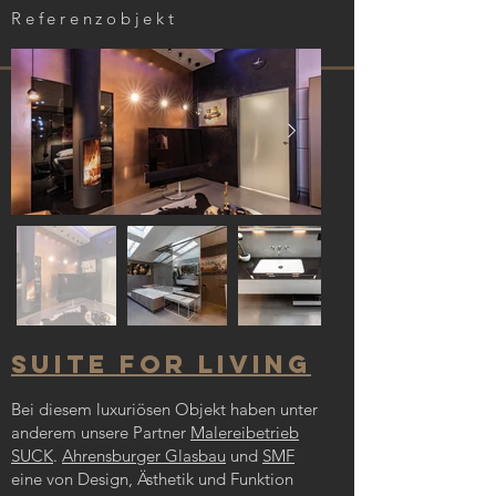
Referenzobjekt
suite for living
Bei diesem luxuriösen Objekt haben unter
anderem unsere Partner
Malereibetrieb
SUCK
.
Ahrensburger Glasbau
und
SMF
eine von Design, Ästhetik und Funktion