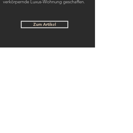
verkörpernde Luxus-Wohnung geschaffen.
Zum Artikel
Referenzobjekt