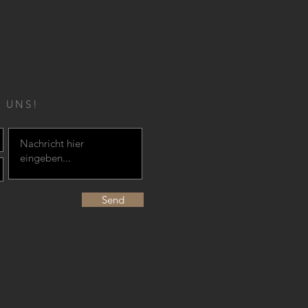
 UNS!
Send