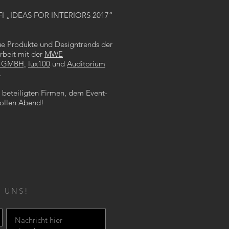
 IFI „IDEAS FOR INTERIORS 2017“
e Produkte und Designtrends der
beit mit der
MWE
 GMBH,
lux100
und
Auditorium
.
n beteiligten Firmen, dem Event-
tollen Abend!
 UNS!