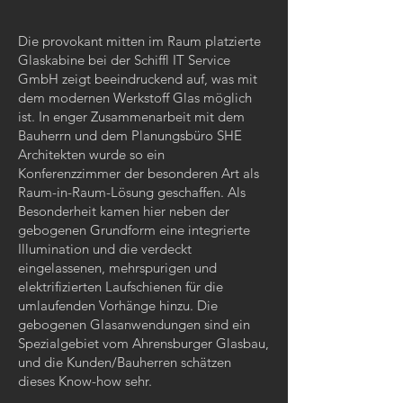
Die provokant mitten im Raum platzierte
Glaskabine bei der Schiffl IT Service
GmbH zeigt beeindruckend auf, was mit
dem modernen Werkstoff Glas möglich
ist. In enger Zusammenarbeit mit dem
Bauherrn und dem Planungsbüro SHE
Architekten wurde so ein
Konferenzzimmer der besonderen Art als
Raum-in-Raum-Lösung geschaffen. Als
Besonderheit kamen hier neben der
gebogenen Grundform eine integrierte
Illumination und die verdeckt
eingelassenen, mehrspurigen und
elektrifizierten Laufschienen für die
umlaufenden Vorhänge hinzu. Die
gebogenen Glasanwendungen sind ein
Spezialgebiet vom Ahrensburger Glasbau,
und die Kunden/Bauherren schätzen
dieses Know-how sehr.