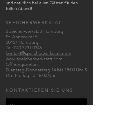
und natürlich bei allen Gästen für den
tollen Abend!
SPEICHERWERKSTATT:
Speicherwerkstatt Hamburg
St. Annenufer 5
20457 Hamburg
Tel:
040 3231 0346
kontakt@speicherwerkstatt.com
www.speicherwerkstatt.com
Öffnungszeiten:
Dienstag-Donnerstag 14 bis 18:00 Uhr &
Do.-Freitag 10-18:00 Uhr
KONTAKTIEREN SIE UNS!