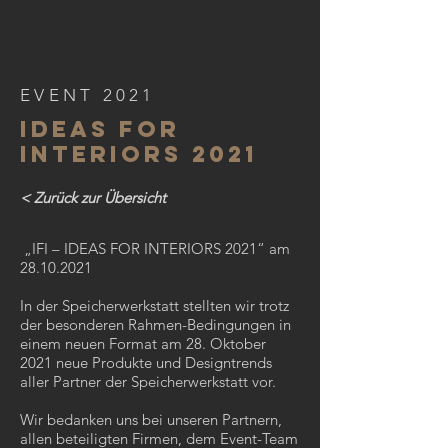
EVENT 2021
ideas for
interiors 2021
< Zurück zur Übersicht
„IFI – IDEAS FOR INTERIORS 2021“ am
28.10.2021
In der Speicherwerkstatt stellten wir trotz
der besonderen Rahmen-Bedingungen in
einem neuen Format am 28. Oktober
2021 neue Produkte und Designtrends
aller Partner der Speicherwerkstatt vor.
Wir bedanken uns bei unseren Partnern,
allen beteiligten Firmen, dem Event-Team