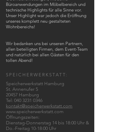
Büroanwendungen im Möbelbereich und
technische Highlights für alle Sinne vor.
Unser Highlight war jedoch die Eröffnung
unseres komplett neu gestalteten
Wohnbereichs!
Wir bedanken uns bei unseren Partnern,
allen beteiligten Firmen, dem Event-Team
und natürlich bei allen Gästen für den
tollen Abend!
SPEICHERWERKSTATT:
Speicherwerkstatt Hamburg
St. Annenufer 5
20457 Hamburg
Tel:
040 3231 0346
kontakt@speicherwerkstatt.com
www.speicherwerkstatt.com
Öffnungszeiten:
Dienstag-Donnerstag 14 bis 18:00 Uhr &
Do.-Freitag 10-18:00 Uhr