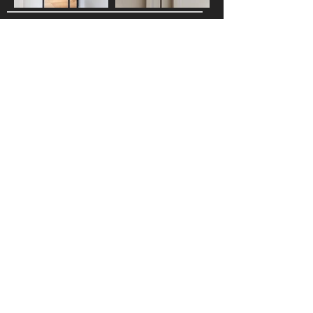
Beteiligte Firmen
Chapó
Naumann
Ahrensburger Glasbau
Claussen Fliesen
Malereibetrieb Suck
Kai Steppan
SPEICHERWERKSTATT:
Speicherwerkstatt Hamburg
St. Annenufer 5
20457 Hamburg
Tel:
040 3231 0346
kontakt@speicherwerkstatt.com