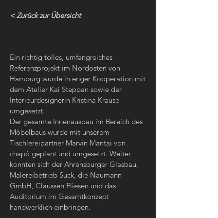
< Zurück zur Übersicht
Ein richtig tolles, umfangreiches
Referenzprojekt im Nordosten von
Hamburg wurde in enger Kooperation mit
dem Atelier Kai Steppan sowie der
Interieurdesignerin Kristina Krause
umgesetzt.
Der gesamte Innenausbau im Bereich des
Möbelbaus wurde mit unserem
Tischlereipartner Marvin Mantai von
chapó geplant und umgesetzt. Weiter
konnten sich der Ahrensburger Glasbau,
Malereibetrieb Suck, die Naumann
GmbH, Claussen Fliesen und das
Auditorium im Gesamtkonzept
handwerklich einbringen.