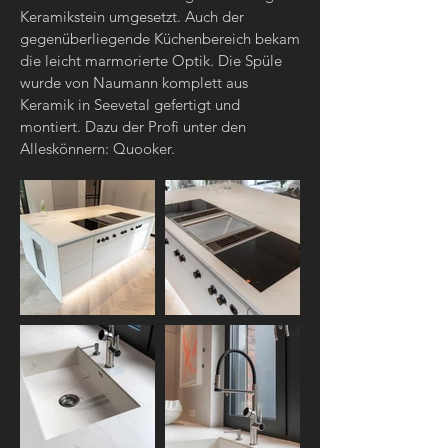
Keramikstein umgesetzt. Auch der
gegenüberliegende Küchenbereich bekam
die leicht marmorierte Optik. Die Spüle
wurde von Naumann komplett aus
Keramik in Seevetal gefertigt und
montiert. Dazu der Profi unter den
Alleskönnern: Quooker.