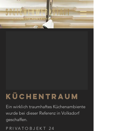
Küchentraum
Ein wirklich traumhaftes Küchenambiente
wurde bei dieser Referenz in Volksdorf
geschaffen.
PRIVATOBJEKT 24