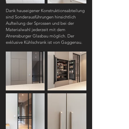
Dank hauseigener Konstruktionsabteilung
sind Sonderausführungen hinsichtlich
Aufteilung der Sprossen und bei der
Materialwahl jederzeit mit dem
Ahrensburger Glasbau möglich. Der
exklusive Kühlschrank ist von Gaggenau.