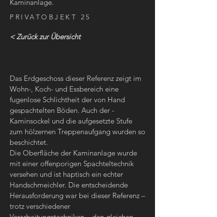
Kaminanlage.
PRIVATOBJEKT 25
< Zurück zur Übersicht
Das Erdgeschoss dieser Referenz zeigt im
Wohn-, Koch- und Essbereich eine
fugenlose Schlichtheit der von Hand
gespachtelten Böden. Auch der ­
Kaminsockel und die aufgesetzte Stufe
zum hölzernen Treppenaufgang wurden so
beschichtet.
Die Oberfläche der Kaminanlage wurde
mit einer offenporigen Spachteltechnik
versehen und ist haptisch ein echter
Handschmeichler. Die entscheidende
Herausforderung war bei dieser ­Referenz –
trotz verschiedener
Verarbeitungstechniken – den gleichen