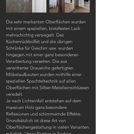
Die sehr markanten Oberflächen wurden
mit einem speziellen, kratzfesten Lack
mehrschichtig versiegelt. Das
Küchenrückbüffet und die übrigen
Schränke für Geschirr usw. wurden
hingegen mit einer ganz besonderen
Verarbeitung versehen. Die aus
verwitterter Graueiche gefertigten
Möbelaufbauten wurden mithilfe einer
speziellen Spachteltechnik auf allen
Oberflächen mit Silber-Metalleinschlüssen
veredelt.
Je nach Lichteinfall entstehen auf dem
massiven Holz ganz besondere
Reflexionen und schimmernde Effekte.
Grundsätzlich ist diese Art von
Oberflächengestaltung in vielen Varianten
möglich. Unser Partner in Sachen