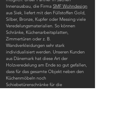
Innenausbau, die Firma
SMF Wohndesign
aus Siek, liefert mit den Füllstoffen Gold,
Silber, Bronze, Kupfer oder Messing viele
Veredelungsmaterialien. So können
Schränke, Küchenarbeitsplatten,
Zimmertüren oder z. B.
Wandverkleidungen sehr stark
individualisiert werden. Unseren Kunden
aus Dänemark hat diese Art der
Holzveredelung am Ende so gut gefallen,
dass für das gesamte Objekt neben den
Küchenmöbeln noch
Schiebetürenschränke für die
Geschirrablage (Essbereich), Zimmertüren
und Verkleidungen im Eingangsbereich
mit dem auffälligen Design entworfen und
gefertigt wurden. Die Montage aller
Innenausbauelemente übernahmen
übrigens ortsansässige Firmen. Alle
gefertigten Produkte wurden von SMF