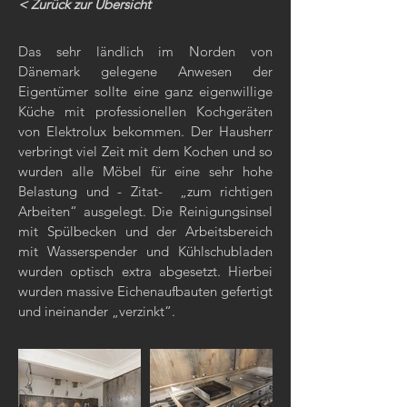
< Zurück zur Übersicht
Das sehr ländlich im Norden von
Dänemark gelegene Anwesen der
Eigentümer sollte eine ganz eigenwillige
Küche mit professionellen Kochgeräten
von Elektrolux bekommen. Der Hausherr
verbringt viel Zeit mit dem Kochen und so
wurden alle Möbel für eine sehr hohe
Belastung und - Zitat- „zum richtigen
Arbeiten“ ausgelegt. Die Reinigungsinsel
mit Spülbecken und der Arbeitsbereich
mit Wasserspender und Kühlschubladen
wurden optisch extra abgesetzt. Hierbei
wurden massive Eichenaufbauten gefertigt
und ineinander „verzinkt“.