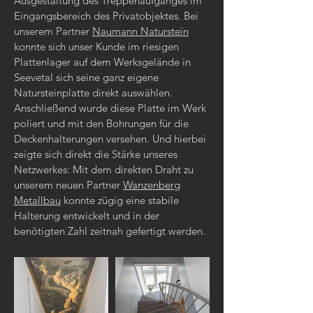
Ausgestaltung des Treppenaufganges im
Eingangsbereich des Privatobjektes. Bei
unserem Partner
Naumann Naturstein
konnte sich unser Kunde im riesigen
Plattenlager auf dem Werksgelände in
Seevetal sich seine ganz eigene
Natursteinplatte direkt auswählen.
Anschließend wurde diese Platte im Werk
poliert und mit den Bohrungen für die
Deckenhalterungen versehen. Und hierbei
zeigte sich direkt die Stärke unseres
Netzwerkes: Mit dem direkten Draht zu
unserem neuen Partner
Wanzenberg
Metallbau
konnte zügig eine stabile
Halterung entwickelt und in der
benötigten Zahl zeitnah gefertigt werden.