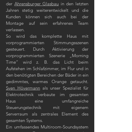
der
Ahrensburger Glasbau
in den letzten
Jahren stetig weiterentwickelt und die
Kunden können sich auch bei der
Montage auf sein erfahrenes Team
verlassen.
So wird das komplette Haus mit
vorprogrammierten Stimmungsszenen
gesteuert. Durch Aktivierung der
vorprogrammierten Szenerie „Morning
Time“ wird z. B. das Licht beim
Aufstehen im Schlafzimmer, im Flur und in
den benötigten Bereichen der Bäder in ein
gedimmtes, warmes Orange getaucht.
Sven Hövermann
als unser Spezialist für
Elektrotechnik verbaute im gesamten
Haus eine umfangreiche
Steuerungstechnik mit eigenem
Serverraum als zentrales Element des
gesamten Systems.
Ein umfassendes Multiroom-Soundsystem