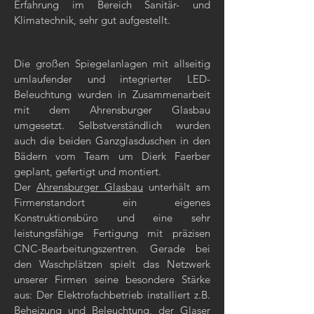
Erfahrung im Bereich Sanitär- und
Klimatechnik, sehr gut aufgestellt.
Die großen Spiegelanlagen mit allseitig
umlaufender und integrierter LED-
Beleuchtung wurden in Zusammenarbeit
mit dem Ahrensburger Glasbau
umgesetzt. Selbstverständlich wurden
auch die beiden Ganzglasduschen in den
Bädern vom Team um Dierk Faerber
geplant, gefertigt und montiert.
Der
Ahrensburger Glasbau
unterhält am
Firmenstandort ein eigenes
Konstruktionsbüro und eine sehr
leistungsfähige Fertigung mit präzisen
CNC-Bearbeitungszentren. Gerade bei
den Waschplätzen spielt das Netzwerk
unserer Firmen seine besondere Stärke
aus: Der Elektrofachbetrieb installiert z.B.
Beheizung und Beleuchtung, der Glaser