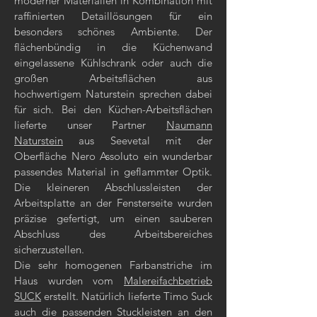
moderner Materialien in Kombination mit
raffinierten Detaillösungen für ein
besonders schönes Ambiente. Der
flächenbündig in die Küchenwand
eingelassene Kühlschrank oder auch die
großen Arbeitsflächen aus
hochwertigem Naturstein sprechen dabei
für sich. Bei den Küchen-Arbeitsflächen
lieferte unser Partner
Naumann
Naturstein
aus Seevetal mit der
Oberfläche Nero Assoluto ein wunderbar
passendes Material in geflammter Optik.
Die kleineren Abschlussleisten der
Arbeitsplatte an der Fensterseite wurden
präzise gefertigt, um einen sauberen
Abschluss des Arbeitsbereiches
sicherzustellen.
Die sehr homogenen Farbanstriche im
Haus wurden vom
Malereifachbetrieb
SUCK
erstellt. Natürlich lieferte Timo Suck
auch die passenden Stuckleisten an den