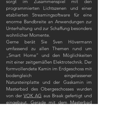
sorgt im Zusammenspiel mit den
programmierten Lichtszenen und einer
etablierten Streamingsoftware für eine
enorme Bandbreite an Anwendungen zur
Unterhaltung und zur Schaffung besonders
wohnlicher Momente.
Gerne berät Sie Sven Hövermann
umfassend zu allen Themen rund um
„Smart Home“ und den Möglichkeiten
mit einer zeitgemäßen Elektrotechnik. Der
formvollendete Kamin im Erdgeschoss mit
bodengleich eingelassener
Natursteinplatte und der Gaskamin im
Masterbad des Obergeschosses wurden
von der
VOK AG
aus Braak gefertigt und
eingebaut. Gerade mit dem Masterbad
hat sich der Bauherr viel Zeit bei der
Planung gelassen. Es sollte ein ganz
besonderer Ort der Erholung und
Entspannung entstehen. Wenn man oben
im Bad steht und den Blick in die Natur