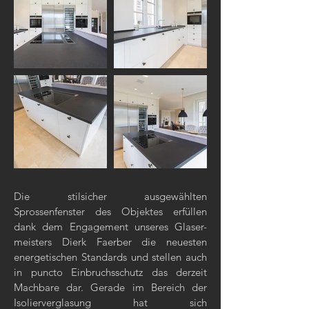
Die stilsicher ausgewählten
Sprossenfenster des Objektes erfüllen
dank dem Engagement unseres Glaser-
meisters Dierk Faerber die neuesten
energetischen Standards und stellen auch
in puncto Einbruchsschutz das derzeit
Machbare dar. Gerade im Bereich der
Isolierverglasung hat sich