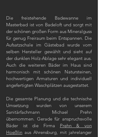
Die freistehende Badewanne im
Masterbad ist von Badeloft und sorgt mit
der schönen großen Form aus Mineralguss
für genug Freiraum beim Entspannen. Die
Aufsatzschale im Gästebad wurde vom
selben Hersteller gewählt und sieht auf
der dunklen Holz-Ablage sehr elegant aus.
Auch die weiteren Bäder im Haus sind
harmonisch mit schönen Natursteinen,
hochwertigen Armaturen und individuell
angefertigten Waschplätzen ausgestattet.
Die gesamte Planung und die technische
Umsetzung wurden von unserem
Sanitärfachmann Michael Prehn
übernommen. Gerade für anspruchsvolle
Bäder ist die Firma
Prehn & von
Hoeßlin
aus Ahrensburg, mit jahrelanger