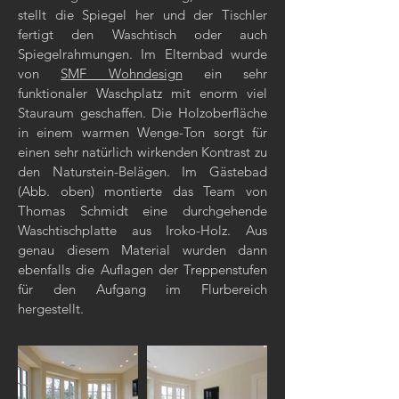
stellt die Spiegel her und der Tischler
fertigt den Waschtisch oder auch
Spiegelrahmungen. Im Elternbad wurde
von
SMF Wohndesign
ein sehr
funktionaler Waschplatz mit enorm viel
Stauraum geschaffen. Die Holzoberfläche
in einem warmen Wenge-Ton sorgt für
einen sehr natürlich wirkenden Kontrast zu
den Naturstein-Belägen. Im Gästebad
(Abb. oben) montierte das Team von
Thomas Schmidt eine durchgehende
Waschtischplatte aus Iroko-Holz. Aus
genau diesem Material wurden dann
ebenfalls die Auflagen der Treppenstufen
für den Aufgang im Flurbereich
hergestellt.