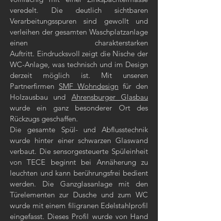
veredelt. Die deutlich sichtbaren
Verarbeitungsspuren sind gewollt und
verleihen der gesamten Waschplatzanlage
einen charakterstarken
Auftritt. Eindrucksvoll zeigt die Nische der
WC-Anlage, was technisch und im Design
derzeit möglich ist. Mit unseren
Partnerfirmen
SMF Wohndesign
für den
Holzausbau und
Ahrensburger Glasbau
wurde ein ganz besonderer Ort des
Rückzugs geschaffen.
Die gesamte Spül- und Abflusstechnik
wurde hinter einer schwarzen Glaswand
verbaut. Die sensorgesteuerte Spüleinheit
von TECE beginnt bei Annäherung zu
leuchten und kann berührungsfrei bedient
werden. Die Ganzglasanlage mit den
Türelementen zur Dusche und zum WC
wurde mit einem filigranen Edelstahlprofil
eingefasst. Dieses Profil wurde von Hand