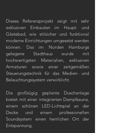
Dieses Referenzprojekt zeigt mit sehr
exklusiven Einbauten im Haupt- und
Gästebad, wie stilsicher und funktional
moderne Einrichtungen umgesetzt werden
können. Das im Norden Hamburgs
gelegene Stadthaus wurde mit
hochwertigsten Materialien, exklusiven
Armaturen sowie einer zeitgemäßen
Steuerungstechnik für das Medien- und
Beleuchtungssystem verwirklicht.
Die großzügig geplante Duschanlage
bietet mit einer integrierten Dampfsauna,
einem schönen LED-Lichtspiel an der
Decke und einem professionellen
Soundsystem einen herrlichen Ort der
Entspannung.