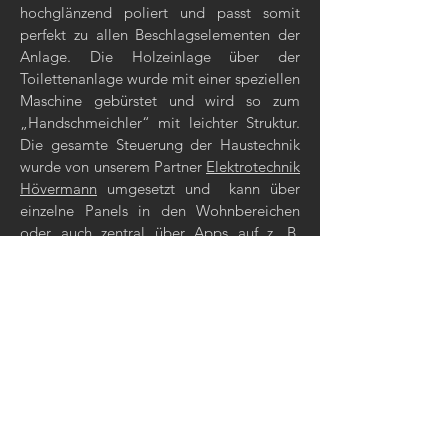
hochglänzend poliert und passt somit
perfekt zu allen Beschlagselementen der
Anlage. Die Holzeinlage über der
Toilettenanlage wurde mit einer speziellen
Maschine gebürstet und wird so zum
„Handschmeichler“ mit leichter Struktur.
Die gesamte Steuerung der Haustechnik
wurde von unserem Partner
Elektrotechnik
Hövermann
umgesetzt und kann über
einzelne Panels in den Wohnbereichen
oder auch zentral über Apps auf z. B.
Smartphones erfolgen.
Beteiligte Firmen
Prehn & von Hoeßlin
SMF Wohndesign
Ahrensburger Glasbau
Elektrotechnik Hövermann