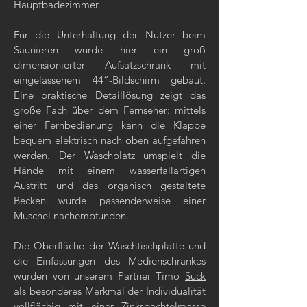
Hauptbadezimmer.
Für die Unterhaltung der Nutzer beim
Saunieren wurde hier ein groß
dimensionierter Aufsatzschrank mit
eingelassenem 44“-Bildschirm gebaut.
Eine praktische Detaillösung zeigt das
große Fach über dem Fernseher: mittels
einer Fernbedienung kann die Klappe
bequem elektrisch nach oben aufgefahren
werden. Der Waschplatz umspielt die
Hände mit einem wasserfallartigen
Austritt und das organisch gestaltete
Becken wurde passenderweise einer
Muschel nachempfunden.
Die Oberfläche der Waschtischplatte und
die Einfassungen des Medienschrankes
wurden von unserem Partner Timo
Suck
als besonderes Merkmal der Individualität
vollflächig mit einer Zinkspachtelmasse