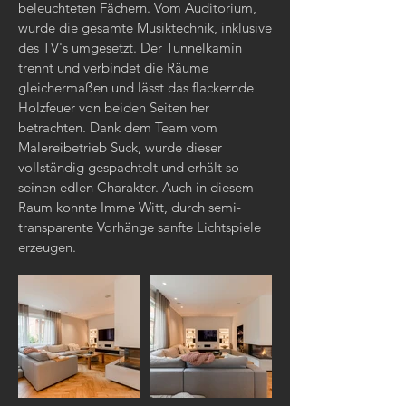
beleuchteten Fächern. Vom Auditorium,
wurde die gesamte Musiktechnik, inklusive
des TV's umgesetzt. Der Tunnelkamin
trennt und verbindet die Räume
gleichermaßen und lässt das flackernde
Holzfeuer von beiden Seiten her
betrachten. Dank dem Team vom
Malereibetrieb Suck, wurde dieser
vollständig gespachtelt und erhält so
seinen edlen Charakter. Auch in diesem
Raum konnte Imme Witt, durch semi-
transparente Vorhänge sanfte Lichtspiele
erzeugen.