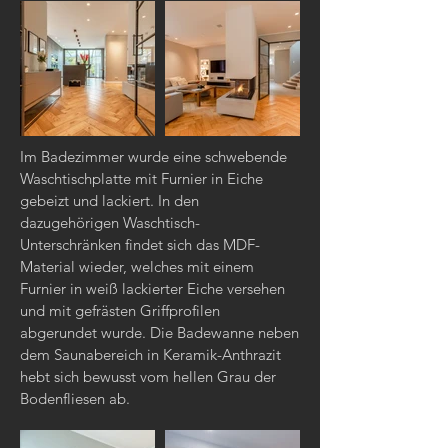
Im Badezimmer wurde eine schwebende
Waschtischplatte mit Furnier in Eiche
gebeizt und lackiert. In den
dazugehörigen Waschtisch-
Unterschränken findet sich das MDF-
Material wieder, welches mit einem
Furnier in weiß lackierter Eiche versehen
und mit gefrästen Griffprofilen
abgerundet wurde. Die Badewanne neben
dem Saunabereich in Keramik-Anthrazit
hebt sich bewusst vom hellen Grau der
Bodenfliesen ab.