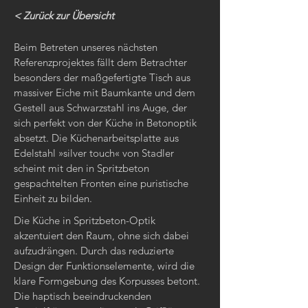
< Zurück zur Übersicht
Beim Betreten unseres nächsten
Referenzprojektes fällt dem Betrachter
besonders der maßgefertigte Tisch aus
massiver Eiche mit Baumkante und dem
Gestell aus Schwarzstahl ins Auge, der
sich perfekt von der Küche in Betonoptik
absetzt. Die Küchenarbeitsplatte aus
Edelstahl »silver touch« von Stadler
scheint mit den in Spritzbeton
gespachtelten Fronten eine puristische
Einheit zu bilden.
Die Küche in Spritzbeton-Optik
akzentuiert den Raum, ohne sich dabei
aufzudrängen. Durch das reduzierte
Design der Funktionselemente, wird die
klare Formgebung des Korpusses betont.
Die haptisch beeindruckenden