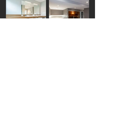
Beteiligte Firmen
SMF Wohndesign
Malereibetrieb SUCK
Imme Witt
Auditorium