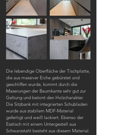
Die lebendige Oberfläche der Tischplatte,
die aus massiver Eiche gebürstet und
geschliffen wurde, kommt durch die
Maserungen der Baumkante sehr gut zur
Geltung und betont den Holzcharakter.
Die Sitzbank mit integrierten Schubladen
wurde aus stabilem MDF-Material
gefertigt und weiß lackiert. Ebenso der
Esstisch mit einem Untergestell aus
Schwarzstahl besteht aus diesem Material.